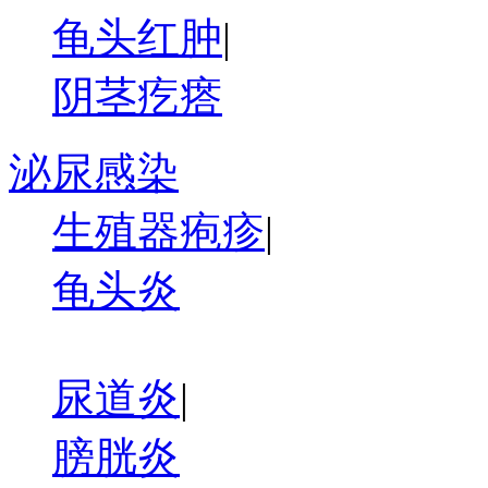
龟头红肿
|
阴茎疙瘩
泌尿感染
生殖器疱疹
|
龟头炎
尿道炎
|
膀胱炎