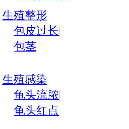
生殖整形
包皮过长
|
包茎
生殖感染
龟头流脓
|
龟头红点