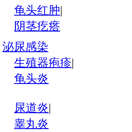
龟头红肿
|
阴茎疙瘩
泌尿感染
生殖器疱疹
|
龟头炎
尿道炎
|
睾丸炎