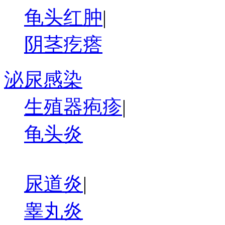
龟头红肿
|
阴茎疙瘩
泌尿感染
生殖器疱疹
|
龟头炎
尿道炎
|
睾丸炎